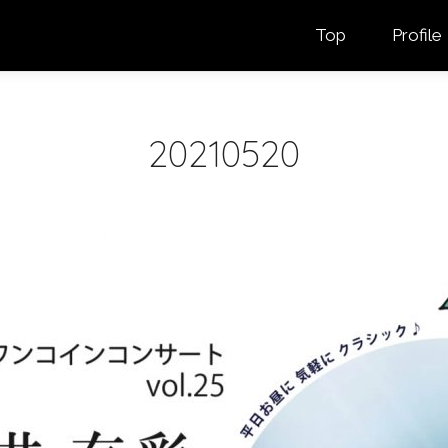
Top
Profile
20210520