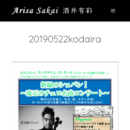
メイン
20190522kodaira